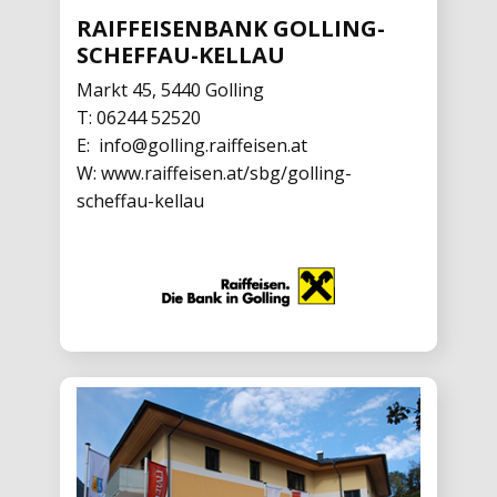
RAIFFEISENBANK GOLLING-
SCHEFFAU-KELLAU
Markt 45, 5440 Golling
T:
06244 52520
E:
info@golling.raiffeisen.at
W:
www.raiffeisen.at/sbg/golling-
scheffau-kellau